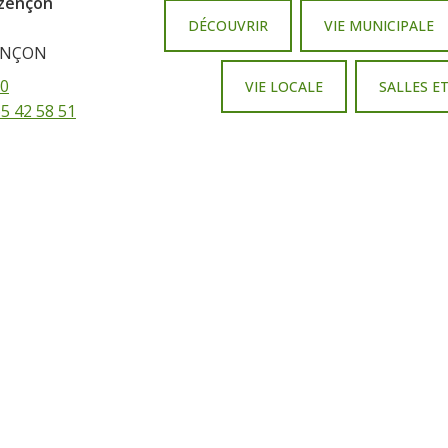
uzençon
DÉCOUVRIR
VIE MUNICIPALE
ZENÇON
00
VIE LOCALE
SALLES E
65 42 58 51